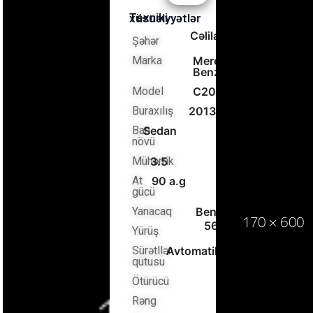
Texniki xüsusiyyətlər
Cəlilabad
Şəhər
Marka
Mercedes-
Benz
Model
C200
Buraxılış
2013
Ban
Sedan
növü
Mühərrik
3.5
At
90 a.g
gücü
Yanacaq
Benzin
5656565
Yürüş
Sürətllər
Avtomatik
qutusu
Ötürücü
Arxa
Rəng
Qəhvəyi