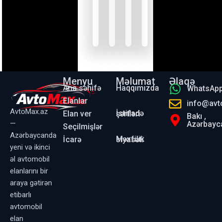
Baki
31/07/2026
Baki
31/07/2026
Baki
31/07/2026
Baki
31/07/2026
Menyu
Məlumat
Əlaqə
Ana səhifə
Haqqımızda
WhatsAp
Elanlar
info@avt
AvtoMax.az
Elan ver
İstifadə şərtləri
Bakı ,
—
Azərbayc
Seçilmişlər
Azərbaycanda
İcarə
Məxfilik siyasəti
yeni və ikinci
əl avtomobil
elanlarını bir
araya gətirən
etibarlı
avtomobil
elan