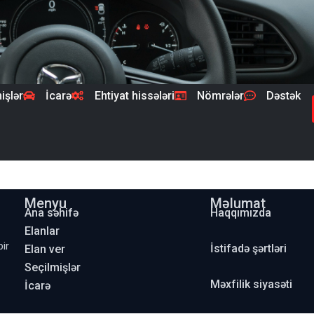
işlər
İcarə
Ehtiyat hissələri
Nömrələr
Dəstək
Menyu
Məlumat
Ana səhifə
Haqqımızda
Elanlar
bir
İstifadə şərtləri
Elan ver
Seçilmişlər
Məxfilik siyasəti
İcarə