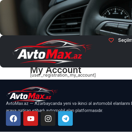
Seçilm
My Account
[user_registration_my_account]
AvtoMax.az — Azərbaycanda yeni və ikinci əl avtomobil elanlarını 
araya gətirən etibarlı avtomobil elan platformasıdır.