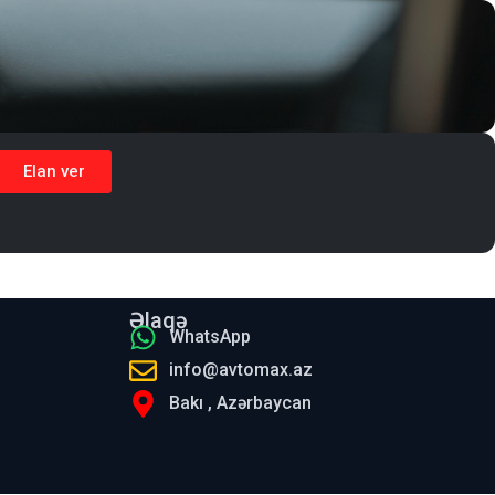
Elan ver
Əlaqə
WhatsApp
info@avtomax.az
Bakı , Azərbaycan