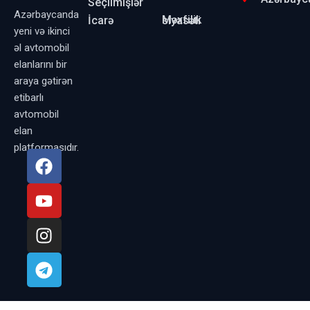
Seçilmişlər
Azərbaycanda
İcarə
Məxfilik siyasəti
yeni və ikinci
əl avtomobil
elanlarını bir
araya gətirən
etibarlı
avtomobil
elan
platformasıdır.