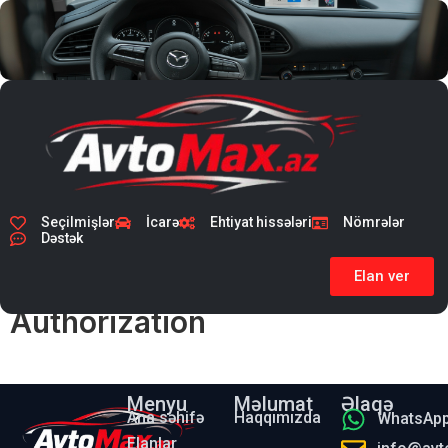
Seçilmişlər
İcarə
Ehtiyat hissələri
Nömrələr
Dəstək
Elan ver
Authorization
Menyu
Məlumat
Əlaqə
Ana səhifə
Haqqımızda
WhatsAp
Elanlar