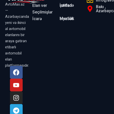
info@avt
AvtoMax.az
Elan ver
İstifadə şərtləri
Bakı ,
—
Azərbayc
Seçilmişlər
Azərbaycanda
İcarə
Məxfilik siyasəti
yeni və ikinci
əl avtomobil
elanlarını bir
araya gətirən
etibarlı
avtomobil
elan
platformasıdır.